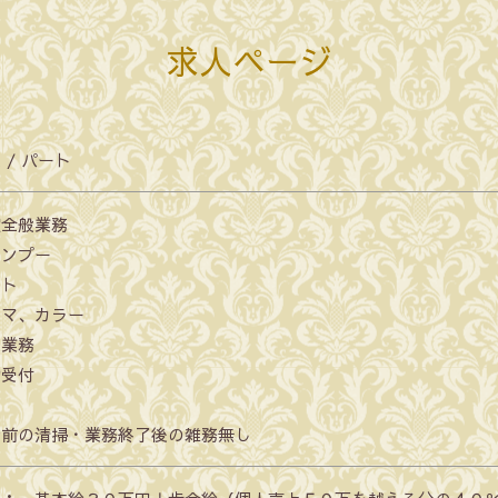
求人ページ
 / パート
室全般業務
ャンプー
ット
ーマ、カラー
ジ業務
約受付
店前の清掃・業務終了後の雑務無し