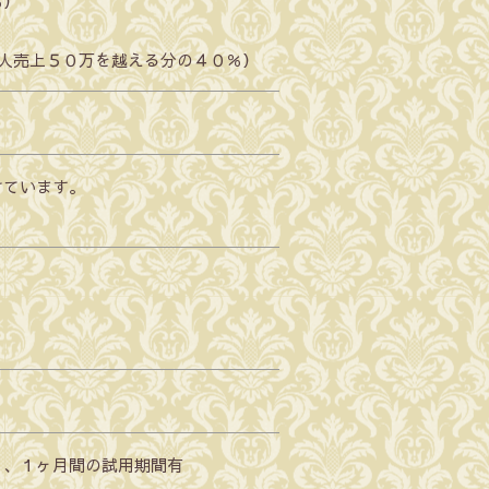
％）
個人売上５０万を越える分の４０％）
けています。
）、１ヶ月間の試用期間有