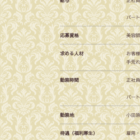
給与
正社
パート
応募資格
美容
求める人材
お客
手荒
勤務時間
正社
パー
勤務地
小田原
待遇（福利厚生）
雇用