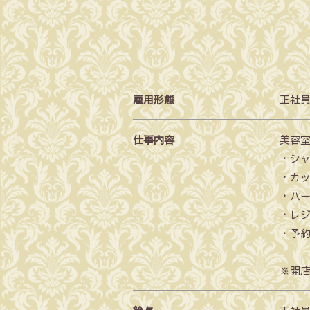
雇用形態
正社員
仕事内容
美容
・シ
・カ
・パ
・レ
・予
※開