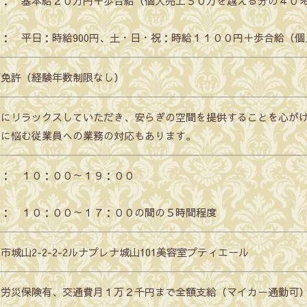
員： 基本給２０万円＋歩合給（個人売上５０万を越える分の４０
： 平日：時給900円、土・日・祝：時給１１００円＋歩合給（
師免許（経験年数制限なし）
様にリラックスしていただき、安らぎの空間を提供することを心が
れに悩む従業員への業務の対応もあります。
員： １０：００～１９：００
ト： １０：００～１７：００の間の５時間程度
市城山2-2-2-2ルナプレナ城山101美容室プティエール
・労災保険有、交通費月１万２千円まで全額支給（マイカー通勤可